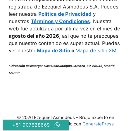
registrada de Ezequiel Asmodeus S.A. Puedes
leer nuestra
Política de Privacidad
y
nuestros
Términos y Condiciones
. Nuestra
web fue actulizada por ultima vez en el mes de
agosto
del año
2026
, asi que no te preocupes
que nuestro contenido es super actual. Puedes
ver nuestro
Mapa de Sitio
o
Mapa de sitio XML
*Dirección de emergencias: Calle Joaquin Lorenzo, 60, 28045, Madrid,
Madrid
© 2026 Ezequiel Asmodeus - Brujo experto en
amarres de amor
• Creado con
GeneratePress
+ 51 907628669