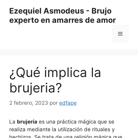
Saltar
Ezequiel Asmodeus - Brujo
al
experto en amarres de amor
contenido
Menú
¿Qué implica la
brujeria?
2 febrero, 2023
por
edfape
La
brujería
es una práctica mágica que se
realiza mediante la utilización de rituales y
hechizos. Se trata de una religión mágica que