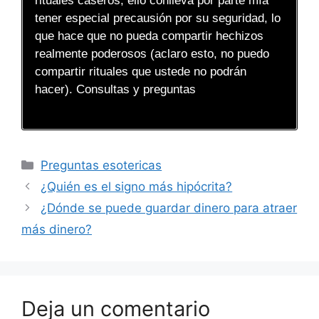
rituales caseros, ello conlleva por parte mía
tener especial precausión por su seguridad, lo
que hace que no pueda compartir hechizos
realmente poderosos (aclaro esto, no puedo
compartir rituales que ustede no podrán
hacer). Consultas y preguntas
Categorías
Preguntas esotericas
¿Quién es el signo más hipócrita?
¿Dónde se puede guardar dinero para atraer
más dinero?
Deja un comentario