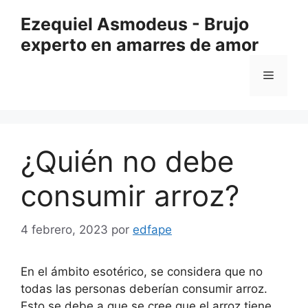
Saltar
Ezequiel Asmodeus - Brujo
al
experto en amarres de amor
contenido
Menú
¿Quién no debe
consumir arroz?
4 febrero, 2023
por
edfape
En el ámbito esotérico, se considera que no
todas las personas deberían consumir arroz.
Esto se debe a que se cree que el arroz tiene