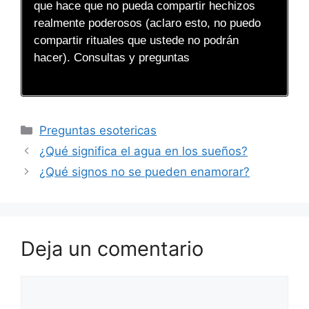
que hace que no pueda compartir hechizos
realmente poderosos (aclaro esto, no puedo
compartir rituales que ustede no podrán
hacer). Consultas y preguntas
Categorías
Preguntas esotericas
¿Qué significa el agua en los sueños?
¿Qué signos no se pueden enamorar?
Deja un comentario
Comentario